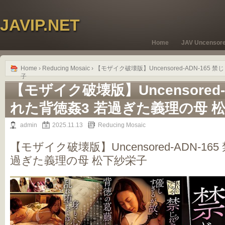
JAVIP.NET
Home
JAV Uncensor
Home
›
Reducing Mosaic
› 【モザイク破壊版】Uncensored-ADN-16
子
【モザイク破壊版】Uncensored-
れた背徳姦3 若過ぎた義理の母 
admin
2025.11.13
Reducing Mosaic
【モザイク破壊版】Uncensored-ADN-16
過ぎた義理の母 松下紗栄子