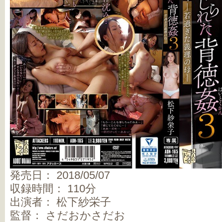
発売日： 2018/05/07
収録時間： 110分
出演者： 松下紗栄子
監督： さだおかさだお