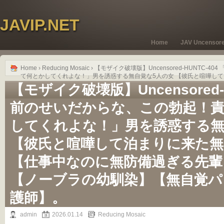
JAVIP.NET
Home
JAV Uncensor
Home
›
Reducing Mosaic
› 【モザイク破壊版】Uncensored-HUNTC
て何とかしてくれよな！」男を誘惑する無自覚な5人の女 【彼氏と喧嘩し
のに無防備過ぎる先輩＆後輩女子社員】【ノーブラの幼馴染】【無自覚パ
【モザイク破壊版】Uncensored-H
前のせいだからな、この勃起！
してくれよな！」男を誘惑する無
【彼氏と喧嘩して泊まりに来た無
【仕事中なのに無防備過ぎる先輩
【ノーブラの幼馴染】【無自覚パ
護師】。
admin
2026.01.14
Reducing Mosaic