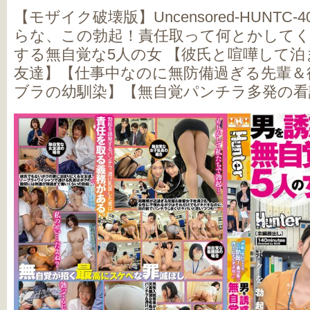
【モザイク破壊版】Uncensored-HUNTC
らな、この勃起！責任取って何とかして
する無自覚な5人の女 【彼氏と喧嘩して
友達】【仕事中なのに無防備過ぎる先輩＆
ブラの幼馴染】【無自覚パンチラ多発の看