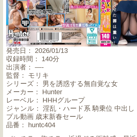
発売日： 2026/01/13
収録時間： 140分
出演者： —-
監督： モリキ
シリーズ： 男を誘惑する無自覚な女
メーカー： Hunter
レーベル： HHHグループ
ジャンル： 淫乱・ハード系 騎乗位 中出し フ
プル動画 歳末新春セール
品番： huntc404