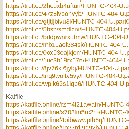
https://trbt.cc/2hcpxb4uftun/HUNTC-404-U.pa
https://trbt.cc/47z8lvoonvyb/HUNTC-404-U.pa
https://trbt.cc/gtjtjjbivu3l/HUNTC-404-U.part0
https://trbt.cc/5bsfvsmdlcni/HUNTC-404-U.pa
https://trbt.cc/bddpwnrxqfmw/HUNTC-404-U.p
https://trbt.cc/mb1uaoi384sk/HUNTC-404-U.p
https://trbt.cc/0ox93eajkjem/HUNTC-404-U.p
https://trbt.cc/1uc3b19rx67n/HUNTC-404-U.p
https://trbt.cc/8jv76xf6jylq/HUNTC-404-U.par
https://trbt.cc/tng9wolty5vy/HUNTC-404-U.pa
https://trbt.cc/wplk63s1iqp6/HUNTC-404-U.pa
Katfile
https://katfile.online/rzm4l21awafn/HUNTC-4
https://katfile.online/s702lm5rc2ro/HUNTC-4
https://katfile.online/4oibwwwptb6q/HUNTC-
https://katfile.online/9o37rdi9g92h/HUNTC-4