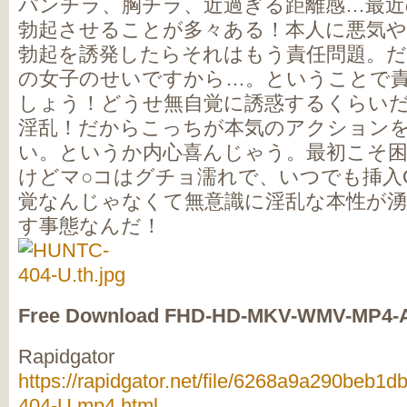
パンチラ、胸チラ、近過ぎる距離感…最近
勃起させることが多々ある！本人に悪気
勃起を誘発したらそれはもう責任問題。
の女子のせいですから…。ということで
しょう！どうせ無自覚に誘惑するくらい
淫乱！だからこっちが本気のアクション
い。というか内心喜んじゃう。最初こそ
けどマ○コはグチョ濡れで、いつでも挿入
覚なんじゃなくて無意識に淫乱な本性が
す事態なんだ！
Free Download FHD-HD-MKV-WMV-MP4-
Rapidgator
https://rapidgator.net/file/6268a9a290be
404-U.mp4.html