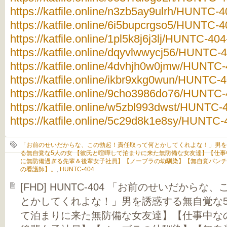
https://katfile.online/n3zb5ay9ulrh/HUNTC-4
https://katfile.online/6i5bupcrgso5/HUNTC-4
https://katfile.online/1pl5k8j6j3lj/HUNTC-404
https://katfile.online/dqyvlwwycj56/HUNTC-4
https://katfile.online/4dvhjh0w0jmw/HUNTC-
https://katfile.online/ikbr9xkg0wun/HUNTC-4
https://katfile.online/9cho3986do76/HUNTC-4
https://katfile.online/w5zbl993dwst/HUNTC-4
https://katfile.online/5c29d8k1e8sy/HUNTC-4
「お前のせいだからな、この勃起！責任取って何とかしてくれよな！」男を
る無自覚な5人の女 【彼氏と喧嘩して泊まりに来た無防備な女友達】【仕事
に無防備過ぎる先輩＆後輩女子社員】【ノーブラの幼馴染】【無自覚パンチ
の看護師】。
,
HUNTC-404
[FHD] HUNTC-404 「お前のせいだから
とかしてくれよな！」男を誘惑する無自覚な5
て泊まりに来た無防備な女友達】【仕事中な