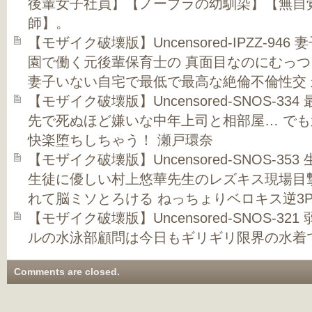
後輩女子社員】【ノーブラの幼馴染】【無自
師】。
【モザイク破壊版】Uncensored-IPZZ-9
園で働く元後輩保育士の 真面目なのにむっ
妻子いない自宅で最低で最高な絶倫不倫性交 
【モザイク破壊版】Uncensored-SNOS-3
先で死ぬほど嫌いな中年上司と相部屋… で
快楽堕ちしちゃう！ 瀬戸環奈
【モザイク破壊版】Uncensored-SNOS-35
生徒に優しい村上悠華先生のレズキス現場目
れて脳ミソとろける ねっちょりベロキス逆3
【モザイク破壊版】Uncensored-SNOS-3
ルの水泳部顧問は今日もギリギリ限界の水着で
Comments are closed.