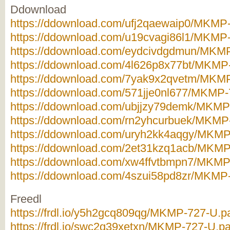
Ddownload
https://ddownload.com/ufj2qaewaip0/MKMP-
https://ddownload.com/u19cvagi86l1/MKMP-
https://ddownload.com/eydcivdgdmun/MKMP
https://ddownload.com/4l626p8x77bt/MKMP-
https://ddownload.com/7yak9x2qvetm/MKMP
https://ddownload.com/571jje0nl677/MKMP-7
https://ddownload.com/ubjjzy79demk/MKMP-
https://ddownload.com/rn2yhcurbuek/MKMP-
https://ddownload.com/uryh2kk4aqgy/MKMP-
https://ddownload.com/2et31kzq1acb/MKMP-
https://ddownload.com/xw4ffvtbmpn7/MKMP-
https://ddownload.com/4szui58pd8zr/MKMP-
Freedl
https://frdl.io/y5h2gcq809qg/MKMP-727-U.pa
https://frdl.io/swc2g39xetxn/MKMP-727-U.pa