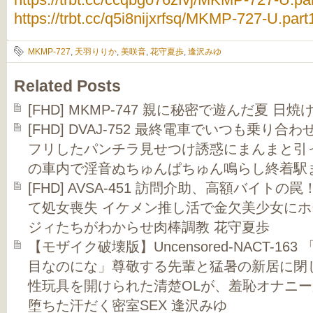
https://trbt.cc/q5i8nijxrfsq/MKMP-727-U.part1
MKMP-727
,
天羽りりか
,
美咲音
,
花守夏歩
,
逢沢みゆ
Related Posts
[FHD] MKMP-747 親に秘密で遊んだ夏 日
[FHD] DVAJ-752 最終電車でいつも乗り
フリしたパンチラ見せつけ誘惑にまんまと引
の車内で淫音ぬちゅんぱちゅん鳴らし終着駅
[FHD] AVSA-451 訪問介助、高額バイト
て処女喪失 イケメン推し活で金欠美少女に
ジィたちがわからせ肉棒調教 花守夏歩
【モザイク破壊版】Uncensored-NACT-1
目なのにな」尊敬する先輩と猛暑の新居に閉
性玩具を開けられた清楚OLが、羞恥オナニ
堕ちた汗だく密室SEX 逢沢みゆ