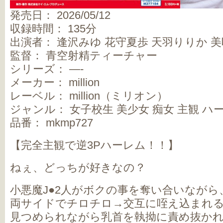
発売日： 2026/05/12
収録時間： 135分
出演者： 逢沢みゆ 花守夏歩 天羽りりか 
監督： 青空射精ティーチャー
シリーズ： —-
メーカー： million
レーベル： million（ミリオン）
ジャンル： 女子校生 美少女 痴女 主観 ハ
品番： mkmp727
【完全主観で逆3Pハーレム！！】
ねぇ、どっちが好きなの？
小悪魔J●2人がボクの事を奪い合いなが
両サイドでチロチロ→交互に咥え込まれ
見つめられながら乳首を執拗に責め抜か