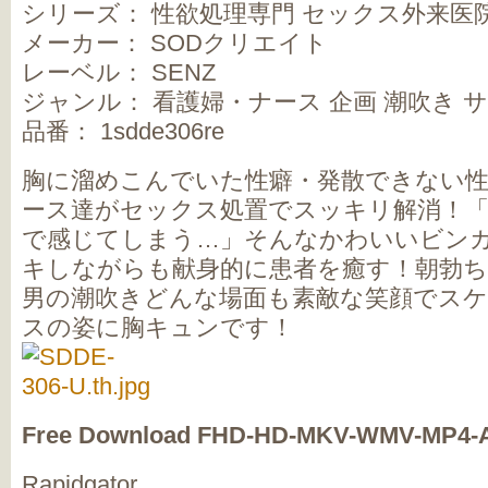
シリーズ： 性欲処理専門 セックス外来医
メーカー： SODクリエイト
レーベル： SENZ
ジャンル： 看護婦・ナース 企画 潮吹き 
品番： 1sdde306re
胸に溜めこんでいた性癖・発散できない
ース達がセックス処置でスッキリ解消！
で感じてしまう…」そんなかわいいビン
キしながらも献身的に患者を癒す！朝勃ち
男の潮吹きどんな場面も素敵な笑顔でス
スの姿に胸キュンです！
Free Download FHD-HD-MKV-WMV-MP4-
Rapidgator