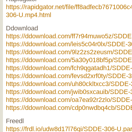
https://rapidgator.net/file/ff8adfecb76710
306-U.mp4.html
Ddownload
https://ddownload.com/ff7r94muwo5z/SDDE-
https://ddownload.com/leis5c04r0lx/SDDE-3
https://ddownload.com/9lz2zs2zeusm/SDDE-
https://ddownload.com/5a30y018bf5p/SDDE-
https://ddownload.com/fch9qgatadh1/SDDE-
https://ddownload.com/fevsd2xrf0ty/SDDE-3
https://ddownload.com/uh80ckltxcc3/SDDE-3
https://ddownload.com/jwib0sxcauib/SDDE-3
https://ddownload.com/oa7ea92r2zlo/SDDE-
https://ddownload.com/cdp0nwdbq4cb/SDDE
Freedl
https://frdl.io/udw8d17l76qi/SDDE-306-U.par