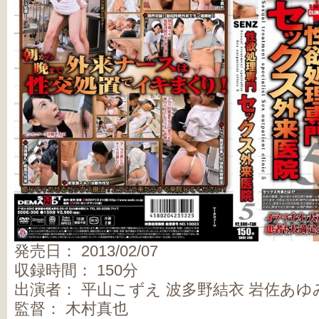
発売日： 2013/02/07
収録時間： 150分
出演者： 平山こずえ 波多野結衣 岩佐あゆ
監督： 木村真也