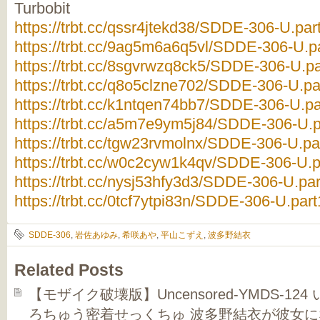
Turbobit
https://trbt.cc/qssr4jtekd38/SDDE-306-U.part
https://trbt.cc/9ag5m6a6q5vl/SDDE-306-U.pa
https://trbt.cc/8sgvrwzq8ck5/SDDE-306-U.par
https://trbt.cc/q8o5clzne702/SDDE-306-U.par
https://trbt.cc/k1ntqen74bb7/SDDE-306-U.par
https://trbt.cc/a5m7e9ym5j84/SDDE-306-U.pa
https://trbt.cc/tgw23rvmolnx/SDDE-306-U.par
https://trbt.cc/w0c2cyw1k4qv/SDDE-306-U.pa
https://trbt.cc/nysj53hfy3d3/SDDE-306-U.par
https://trbt.cc/0tcf7ytpi83n/SDDE-306-U.part
SDDE-306
,
岩佐あゆみ
,
希咲あや
,
平山こずえ
,
波多野結衣
Related Posts
【モザイク破壊版】Uncensored-YMDS-1
ろちゅう密着せっくちゅ 波多野結衣が彼女